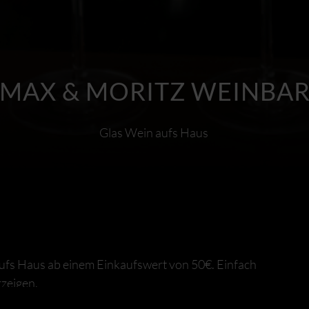
MAX & MORITZ WEINBA
Glas Wein aufs Haus
ufs Haus ab einem Einkaufswert von 50€. Einfach
zeigen.
den jungen Wein-Aficionados Max & Moritz einen Traum