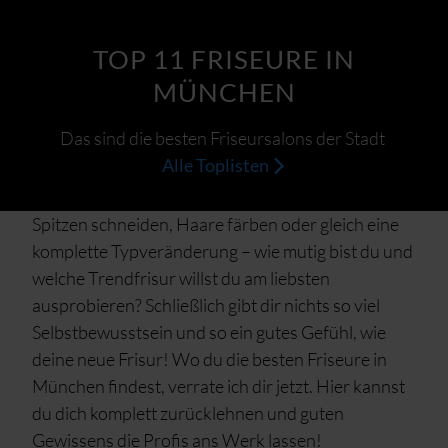
TOP 11 FRISEURE IN
MÜNCHEN
Das sind die besten Friseursalons der Stadt
Alle Toplisten
Spitzen schneiden, Haare färben oder gleich eine
komplette Typveränderung – wie mutig bist du und
welche Trendfrisur willst du am liebsten
ausprobieren? Schließlich gibt dir nichts so viel
Selbstbewusstsein und so ein gutes Gefühl, wie
deine neue Frisur! Wo du die besten Friseure in
München findest, verrate ich dir jetzt. Hier kannst
du dich komplett zurücklehnen und guten
Gewissens die Profis ans Werk lassen!