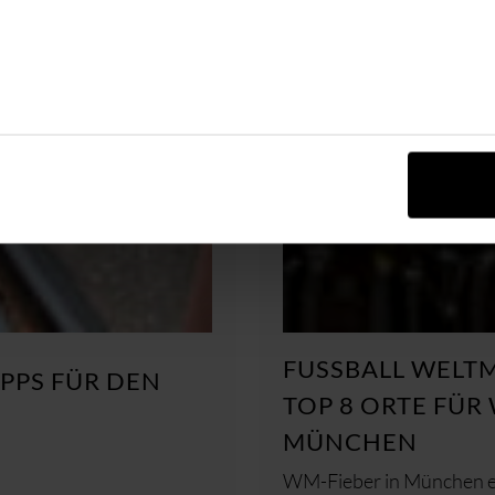
FUSSBALL WELTM
IPPS FÜR DEN
OP 8 ORTE FÜR W
ÜNCHEN
WM-Fieber in München e