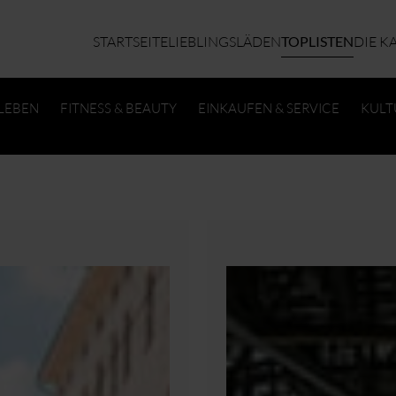
STARTSEITE
LIEBLINGSLÄDEN
TOPLISTEN
DIE K
LEBEN
FITNESS & BEAUTY
EINKAUFEN & SERVICE
KULTU