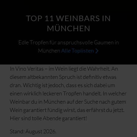
TOP 11 WEINBARS IN
MÜNCHEN
Edle Tropfen für anspruchsvolle Gaumen in
München
Alle Toplisten
In Vino Veritas – im Wein liegt die Wahrheit. An
diesem altbekannten Spruch ist definitiv etwas
dran. Wichtig ist jedoch, dass es sich dabei um
einen wirklich leckeren Tropfen handelt. In welcher
Weinbar du in München auf der Suche nach gutem
Wein garantiert fündig wirst, das erfährst du jetzt.
Hier sind tolle Abende garantiert!
Stand: August 2026.